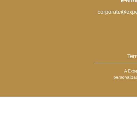
E-MAI
corporate@expe
Ter
A Expe
personaliza