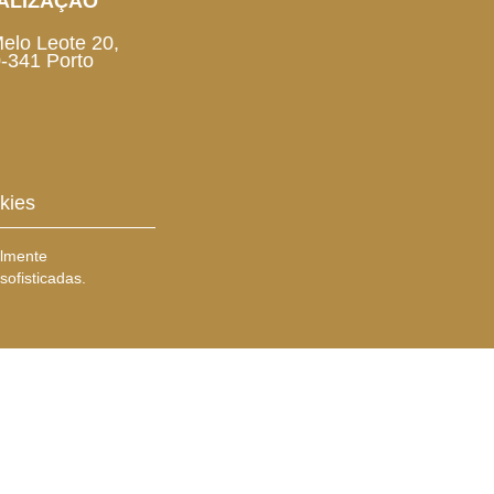
ALIZAÇÃO
Melo Leote 20,
-341 Porto
kies
almente
ofisticadas.